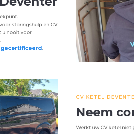
 Deventer
eekpunt.
voor storingshulp en CV
 u nooit voor
.
gecertificeerd
a
.
CV KETEL DEVENT
Neem con
Werkt uw CV ketel niet 