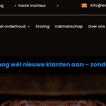
info@wa

varing ✓ Vaste monteur ✓
el onderhoud
Storing
Vakmanschap
Over ons
og wél nieuwe klanten aan – zond