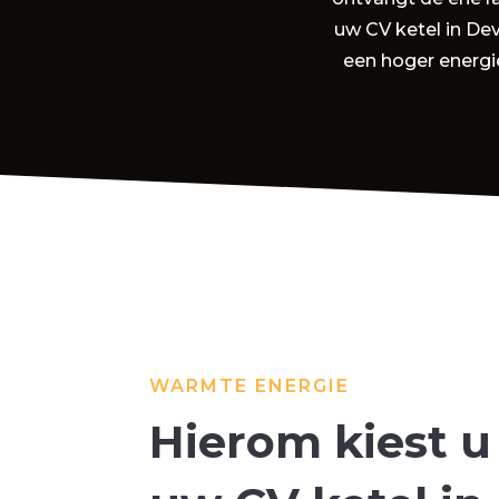
uw CV ketel in De
een hoger energi
WARMTE ENERGIE
Hierom kiest u