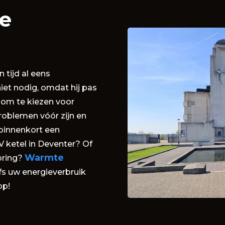
te
 tijd al eens
iet nodig, omdat hij pas
g om te kiezen voor
roblemen vóór zijn en
 binnenkort een
 ketel in Deventer? Of
Warmte
oring?
fs uw energieverbruik
op!