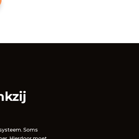
kzij
ssysteem. Soms
mer. Hierdoor moet