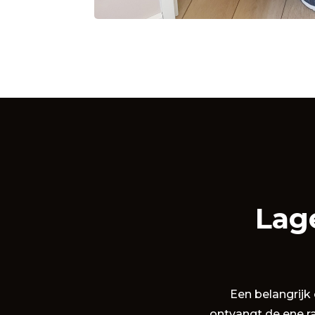
Lag
Een belangrij
ontvangt de ene r