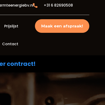
rmteenergiebv.nl
+31 6 82690508

Prijslijst
Maak een afspraak!
Contact
er contract!