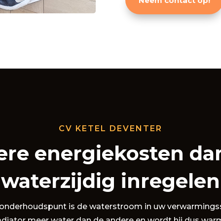
Neem contact op!
CV KETEL DEVENTER
ere energiekosten dan
waterzijdig inregelen
k onderhoudspunt is de waterstroom in uw verwarming
adiator meer water dan de andere en wordt hij dus war