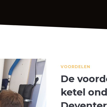
VOORDELEN
De voord
ketel on
Deventer