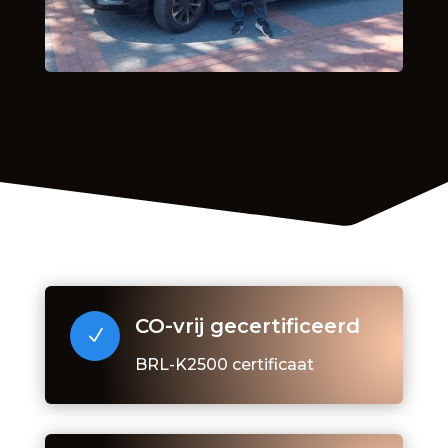
CO-vrij gecertificeerd
N
BRL-K2500 certificaat