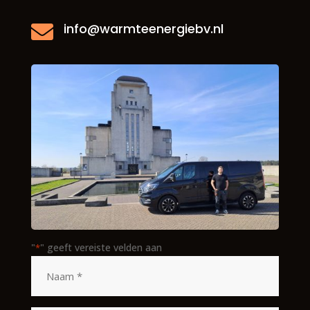
info@warmteenergiebv.nl

"
" geeft vereiste velden aan
*
Naam
*